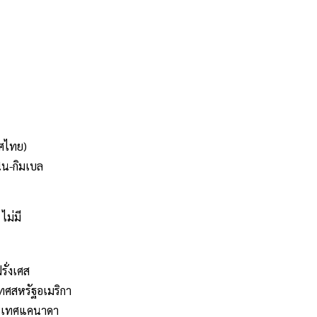
ทศไทย)
ิน-กิมเบล
ไม่มี
ั่งเศส
เทศสหรัฐอเมริกา
ระเทศแคนาดา