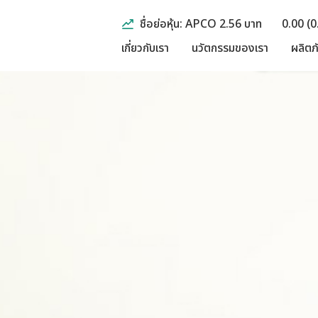
ชื่อย่อหุ้น: APCO 2.56 บาท
0.00 (
เกี่ยวกับเรา
นวัตกรรมของเรา
ผลิตภ
กลุ่มสุขภาพ
เศรษฐกิจ
ข้อมูลสำคัญทางก
กลุ่มชะลอวัย
สังคม
รายงานประจำปี
กลุ่มลดกระชับส
สิ่งแวดล้อม
ผลประกอบการร