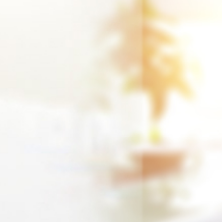
ษัท
ายเงินปันผล
รวจสอบ
้น
ิหาร
ทุน