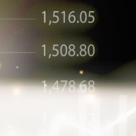
ษัท
ายเงินปันผล
รวจสอบ
้น
ิหาร
ทุน