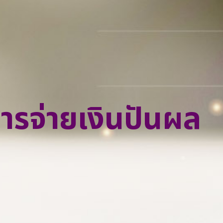
ผู้ถือหุ้นรายใหญ่
คณะกรรมการบริ
นโยบายและการจ่
คณะกรรมการต
การประชุมผู้ถือหุ
คณะกรรมการบร
จดหมายถึงนักลง
รจ่ายเงินปันผล