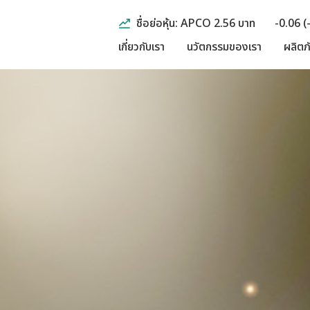
ชื่อย่อหุ้น: APCO 2.56 บาท
-0.06 (
เกี่ยวกับเรา
นวัตกรรมของเรา
ผลิตภ
กลุ่มสุขภาพ
เศรษฐกิจ
ข้อมูลสำคัญทางก
กลุ่มชะลอวัย
สังคม
รายงานประจำปี
กลุ่มลดกระชับส
สิ่งแวดล้อม
ผลประกอบการร