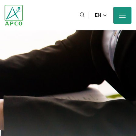
EN
Home
Our Company
Our Scientists
Our Innovation
Our Products and Brands
Sustainability
Our News and Media